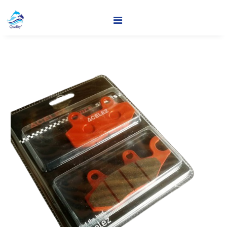
บริษัท เอส ไอ บี เทรดดิ้ง จำก