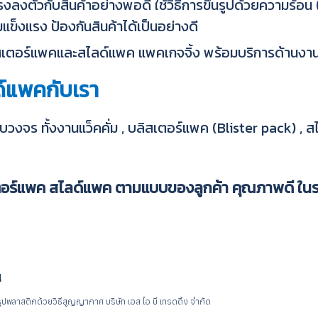
งลงตัวกับสินค้าอย่างพอดี ใช้วิธีการขึ้นรูปด้วยความร้อน (
แข็งแรง ป้องกันสินค้าได้เป็นอย่างดี
 บลิสเตอร์แพคและสไลด์แพค แพคเกจจิ้ง พร้อมบริการด้านง
ด์แพคกับเรา
วงจร ทั้งงานแว็คคั่ม , บลิสเตอร์แพค (Blister pack) , ส
สเตอร์แพค สไลด์แพค ตามแบบของลูกค้า คุณภาพดี ใน
4
ูปพลาสติกด้วยวิธีสูญญากาศ บริษัท เอส ไอ บี เทรดดิ้ง จำกัด