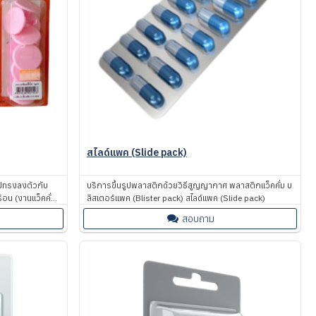
สไลด์แพค (Slide pack)
ูปทรงลงตัวกับ
บริการขึ้นรูปพลาสติกด้วยวิธีสูญญากาศ พลาสติกแว็คคั่ม บ
้อน (งานแว็คคั่ม)
ลิสเตอร์แพค (Blister pack) สไลด์แพค (Slide pack)
่งขึ้น รวมทั้งยัง
สอบถาม
เป็นอย่างดี