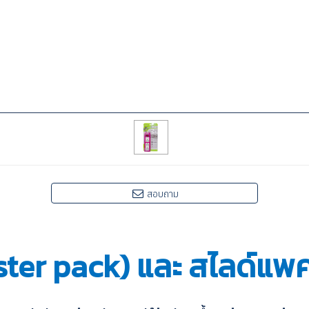
สอบถาม
ster pack) และ สไลด์แพค