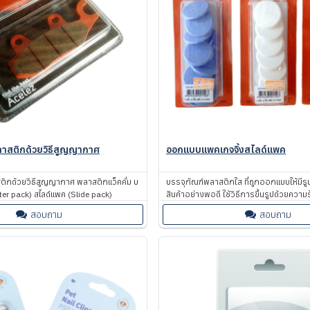
พลาสติกด้วยวิธีสูญญากาศ
ออกแบบแพคเกจจิ้งสไลด์แพค
สติกด้วยวิธีสูญญากาศ พลาสติกแว็คคั่ม บ
บรรจุภัณฑ์พลาสติกใส ที่ถูกออกแบบให้มีร
ter pack) สไลด์แพค (Slide pack)
สินค้าอย่างพอดี ใช้วิธีการขึ้นรูปด้วยความร
ช่วยยกระดับสินค้าให้ดูสวยงาม น่าสนใจมากยิ
สอบถาม
สอบถาม
โดดเด่นในด้านความแข็งแรง ป้องกันสินค้าได้